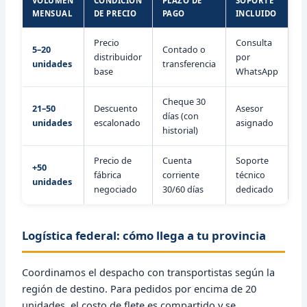
VOLUMEN
CONDICIÓN
PLAZO DE
SOPORTE
MENSUAL
DE PRECIO
PAGO
INCLUIDO
Precio
Consulta
5–20
Contado o
distribuidor
por
unidades
transferencia
base
WhatsApp
Cheque 30
21–50
Descuento
Asesor
días (con
unidades
escalonado
asignado
historial)
Precio de
Cuenta
Soporte
+50
fábrica
corriente
técnico
unidades
negociado
30/60 días
dedicado
Logística federal: cómo llega a tu provincia
Coordinamos el despacho con transportistas según la
región de destino. Para pedidos por encima de 20
unidades, el costo de flete es compartido y se