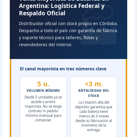
Argentina: Logística Federal y
Respaldo Oficial
Distribuidor oficial con stock propio en Córdoba.
Despacho a todo el país con garantía de fábrica
y soporte técnico para talleres, flotas y
revendedores del interior.
El canal mayorista en tres números clave
5 u.
<3 m.
VOLUMEN MÍNIMO
ANTIGÜEDAD DEL
STOCK
Desde 5 unidades ya se
accede a precio
La rotación alta del
mayorista. No se exige
depósito garantiza que
contrato ni pedido
cada batería tiene
mínimo mensual para
menos de 3 meses
comenzar.
desde su fabricación al
momento de la
entrega.