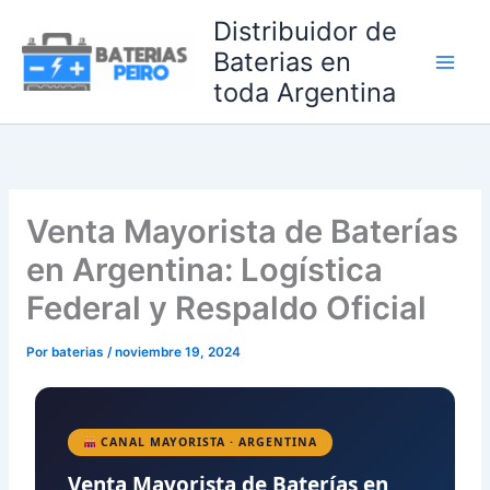
Ir
Distribuidor de
al
Baterias en
contenido
toda Argentina
Venta Mayorista de Baterías
en Argentina: Logística
Federal y Respaldo Oficial
Por
baterias
/
noviembre 19, 2024
CANAL MAYORISTA · ARGENTINA
Venta Mayorista de Baterías en