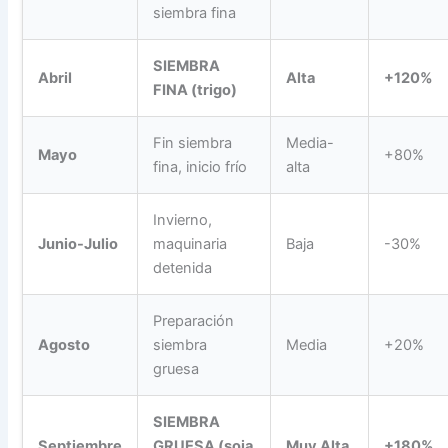
siembra fina
SIEMBRA
Abril
Alta
+120%
FINA (trigo)
Fin siembra
Media-
Mayo
+80%
fina, inicio frío
alta
Invierno,
Junio-Julio
maquinaria
Baja
-30%
detenida
Preparación
Agosto
siembra
Media
+20%
gruesa
SIEMBRA
Septiembre
GRUESA (soja
Muy Alta
+180%