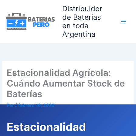
Ir
Distribuidor
al
de Baterias
contenido
en toda
Argentina
Estacionalidad Agrícola:
Cuándo Aumentar Stock de
Baterías
Por
/
febrero 16, 2026
Estacionalidad