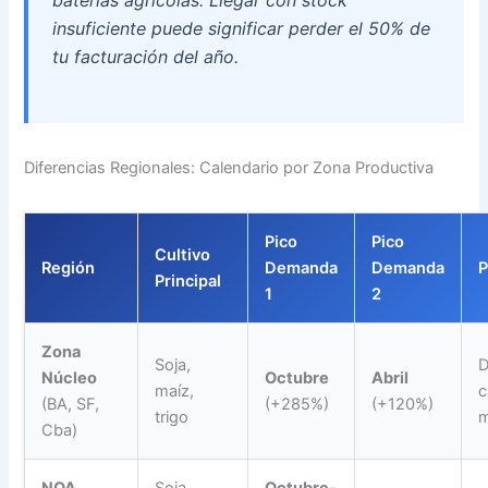
insuficiente puede significar perder el 50% de
tu facturación del año.
Diferencias Regionales: Calendario por Zona Productiva
Pico
Pico
Cultivo
Región
Demanda
Demanda
P
Principal
1
2
Zona
Soja,
Núcleo
Octubre
Abril
maíz,
c
(BA, SF,
(+285%)
(+120%)
trigo
m
Cba)
NOA
Soja,
Octubre-