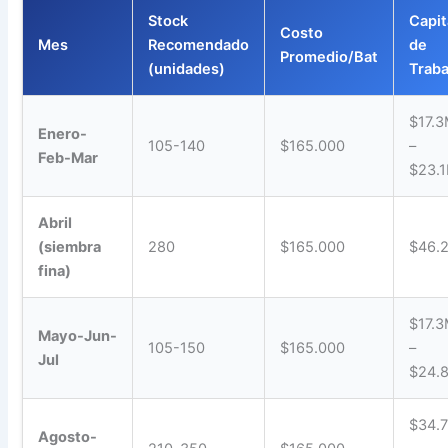
Stock
Capit
Costo
Mes
Recomendado
de
Promedio/Bat
(unidades)
Traba
$17.
Enero-
105-140
$165.000
–
Feb-Mar
$23.
Abril
(siembra
280
$165.000
$46.
fina)
$17.
Mayo-Jun-
105-150
$165.000
–
Jul
$24.
$34.
Agosto-