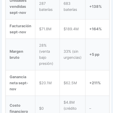
Unidades
287
683
vendidas
+138%
baterías
baterías
sept-nov
Facturación
$71.8M
$189.4M
+164%
sept-nov
28%
Margen
(venta
33% (sin
+5 pp
bruto
bajo
urgencias)
presión)
Ganancia
neta sept-
$20.1M
$62.5M
+211%
nov
$4.8M
Costo
$0
(crédito
–
financiero