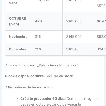
210-350
$165.000
–
Sept
$57.
OCTUBRE
420
$165.000
$69.
(pico)
Noviembre
315
$165.000
$52.
Diciembre
210
$165.000
$34.
Análisis Financiero: ¿Vale la Pena la Inversión?
Pico de capital octubre:
$69.3M en stock
Alternativas de financiación:
Crédito proveedor 60 días:
Compras en agosto,
pagas en octubre cuando ya vendiste