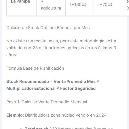
La Pampa
+
e
(+160%)
(+70%)
agricultura
(
Cálculo de Stock Óptimo: Fórmula por Mes
No existe una receta única, pero esta metodología se ha
validado con 23 distribuidores agrícolas en los últimos 3
años:
Fórmula Base de Planificación
Stock Recomendado = Venta Promedio Mes ×
Multiplicador Estacional × Factor Seguridad
Paso 1: Calcular Venta Promedio Mensual
Ejemplo:
Distribuidora zona núcleo vendió en 2024:
Total anual:
840 baterías agrícolas (todas las