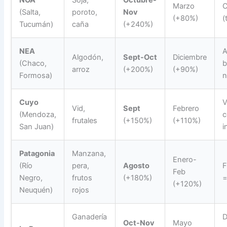
Marzo
C
(Salta,
poroto,
Nov
(+80%)
(
Tucumán)
caña
(+240%)
NEA
A
Algodón,
Sept-Oct
Diciembre
(Chaco,
b
arroz
(+200%)
(+90%)
Formosa)
n
Cuyo
V
Vid,
Sept
Febrero
(Mendoza,
c
frutales
(+150%)
(+110%)
San Juan)
i
Patagonia
Manzana,
Enero-
(Río
pera,
Agosto
F
Feb
Negro,
frutos
(+180%)
=
(+120%)
Neuquén)
rojos
Ganadería
D
Oct-Nov
Mayo