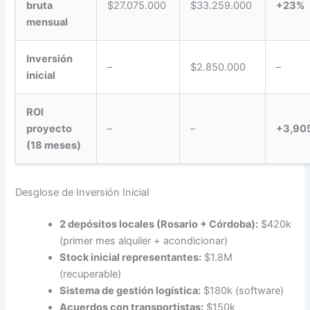
bruta
$27.075.000
$33.259.000
+23%
mensual
Inversión
–
$2.850.000
–
inicial
ROI
proyecto
–
–
+3,90
(18 meses)
Desglose de Inversión Inicial
2 depósitos locales (Rosario + Córdoba):
$420k
(primer mes alquiler + acondicionar)
Stock inicial representantes:
$1.8M
(recuperable)
Sistema de gestión logística:
$180k (software)
Acuerdos con transportistas:
$150k