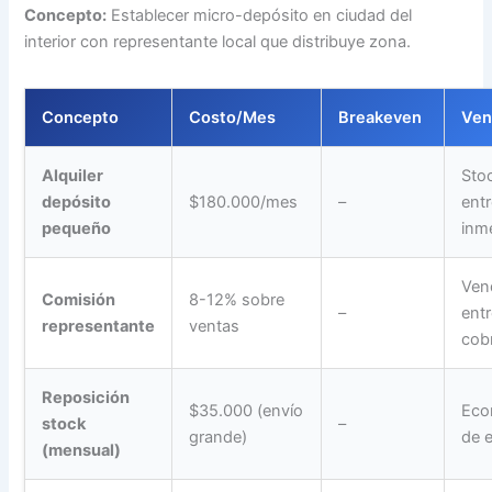
Concepto:
Establecer micro-depósito en ciudad del
interior con representante local que distribuye zona.
Concepto
Costo/Mes
Breakeven
Ven
Alquiler
Stoc
depósito
$180.000/mes
–
ent
pequeño
inm
Ven
Comisión
8-12% sobre
–
ent
representante
ventas
cob
Reposición
$35.000 (envío
Eco
stock
–
grande)
de 
(mensual)