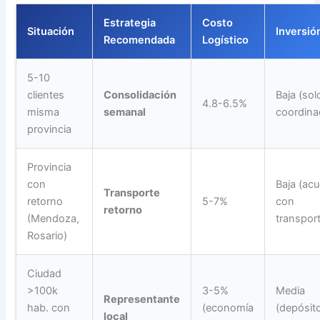
Estrategia
Costo
Situación
Inversió
Recomendada
Logístico
5-10
clientes
Consolidación
Baja (sol
4.8-6.5%
misma
semanal
coordina
provincia
Provincia
con
Baja (ac
Transporte
retorno
5-7%
con
retorno
(Mendoza,
transport
Rosario)
Ciudad
>100k
3-5%
Media
Representante
hab. con
(economía
(depósit
local