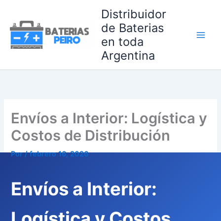
Ir
Distribuidor
al
de Baterias
contenido
en toda
Argentina
Envíos a Interior: Logística y
Costos de Distribución
Por
/
febrero 16, 2026
Envíos a Interior:
Logística y Costos