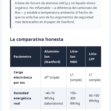
A base de cloruro de aluminio (AlCl₃) y un líquido iónico
orgánico. No inflamable —a diferencia del carbonato de
litio— y estable a temperatura ambiente. El hecho de
que no arda fue uno de los argumentos de seguridad
más destacados en el paper de Stanford.
La comparativa honesta
Aluminio-
Litio-
Litio-
Parámetro
Ion
Ion
LFP
(Stanford)
NMC
Carga
Li⁺
Li⁺
electrónica
Al³⁺ (triple)
(simple)
(simple)
por ion
Densidad
~40–70
150–
90–160
energética
Wh/kg
300
Wh/kg
real
(laboratorio)
Wh/kg