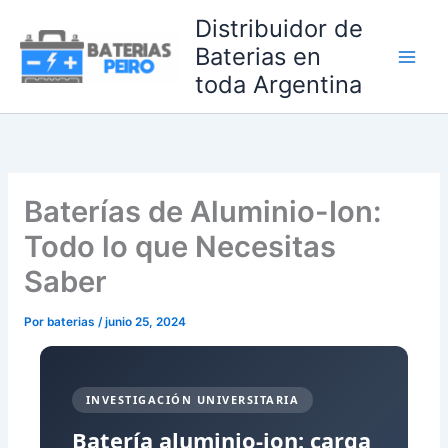
Ir
Distribuidor de
al
Baterias en
contenido
toda Argentina
Baterías de Aluminio-Ion:
Todo lo que Necesitas
Saber
Por
baterias
/
junio 25, 2024
INVESTIGACIÓN UNIVERSITARIA
Batería aluminio-ion: carga