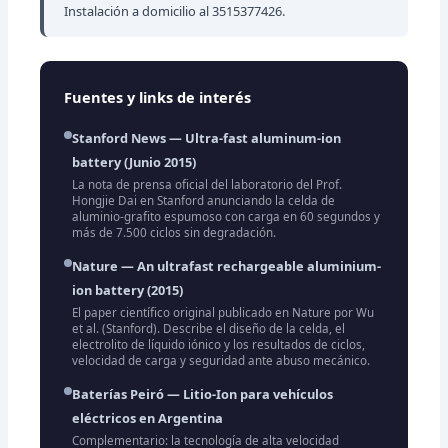
Instalación a domicilio al 3515377426.
Fuentes y links de interés
Stanford News — Ultra-fast aluminum-ion
battery (Junio 2015)
La nota de prensa oficial del laboratorio del Prof.
Hongjie Dai en Stanford anunciando la celda de
aluminio-grafito espumoso con carga en 60 segundos y
más de 7.500 ciclos sin degradación.
Nature — An ultrafast rechargeable aluminium-
ion battery (2015)
El paper científico original publicado en Nature por Wu
et al. (Stanford). Describe el diseño de la celda, el
electrolito de líquido iónico y los resultados de ciclos,
velocidad de carga y seguridad ante abuso mecánico.
Baterías Peiró — Litio-Ion para vehículos
eléctricos en Argentina
Complementario: la tecnología de alta velocidad